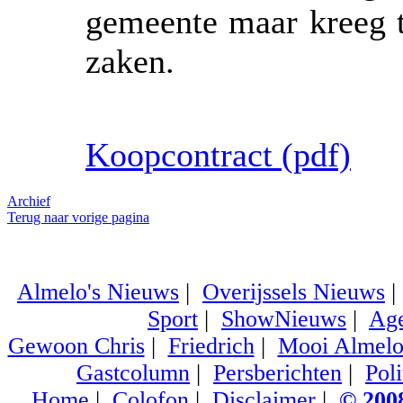
gemeente maar kreeg t
zaken.
Koopcontract (pdf)
Archief
Terug naar vorige pagina
Almelo's Nieuws
|
Overijssels Nieuws
Sport
|
ShowNieuws
|
Ag
Gewoon Chris
|
Friedrich
|
Mooi Almel
Gastcolumn
|
Persberichten
|
Poli
Home
|
Colofon
|
Disclaimer
|
© 2008