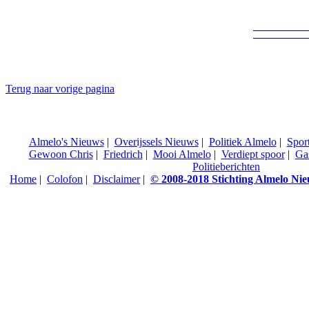
Terug naar vorige pagina
Almelo's Nieuws
|
Overijssels Nieuws
|
Politiek Almelo
|
Spor
Gewoon Chris
|
Friedrich
|
Mooi Almelo
|
Verdiept spoor
|
Ga
Politieberichten
Home
|
Colofon
|
Disclaimer
|
© 2008-2018 Stichting Almelo Ni