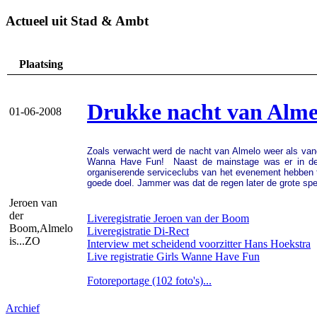
Actueel uit Stad & Ambt
Plaatsing
Drukke nacht van Alme
01-06-2008
Zoals verwacht werd de nacht van Almelo weer als vano
Wanna Have Fun! Naast de mainstage was er in de re
organiserende serviceclubs van het evenement hebben t
goede doel.
Jammer was dat de regen later de grote sp
Jeroen van
der
Liveregistratie Jeroen van der Boom
Boom,Almelo
Liveregistratie Di-Rect
is...ZO
Interview met scheidend voorzitter Hans Hoekstra
Live registratie Girls Wanne Have Fun
Fotoreportage (102 foto's)...
Archief