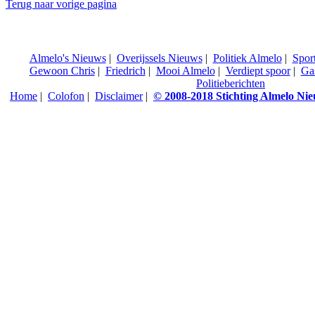
Terug naar vorige pagina
Almelo's Nieuws
|
Overijssels Nieuws
|
Politiek Almelo
|
Spor
Gewoon Chris
|
Friedrich
|
Mooi Almelo
|
Verdiept spoor
|
Ga
Politieberichten
Home
|
Colofon
|
Disclaimer
|
© 2008-2018 Stichting Almelo Ni