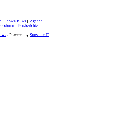
t
|
ShowNieuws
|
Agenda
stcolumn
|
Persberichten
|
euws
- Powered by
Sunshine IT