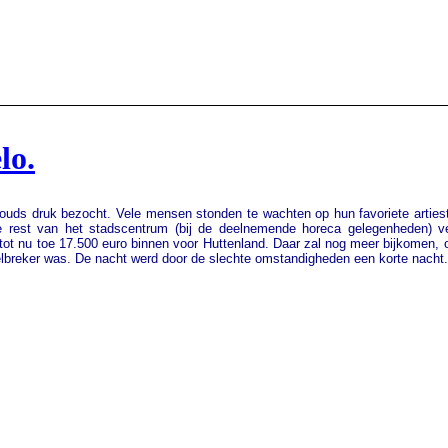
lo.
uds druk bezocht. Vele mensen stonden te wachten op hun favoriete artiest
st van het stadscentrum (bij de deelnemende horeca gelegenheden) vers
ot nu toe 17.500 euro binnen voor Huttenland. Daar zal nog meer bijkomen, 
elbreker was. De nacht werd door de slechte omstandigheden een korte nach