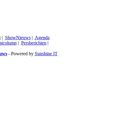
t
|
ShowNieuws
|
Agenda
stcolumn
|
Persberichten
|
euws
- Powered by
Sunshine IT