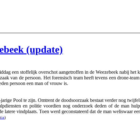
ebeek (update)
dag een stoffelijk overschot aangetroffen in de Weezebeek nabij het
oorzaak van de persoon. Het forensisch team heeft tevens een drone-te
leden persoon een man of vrouw is.
ige Pool te zijn. Omtrent de doodsoorzaak bestaat verder nog twijfel
 hulpdiensten en politie voordien nog onderzoek deden of de man hu
de latere vindplaats. Toen werd geconstateerd dat de man weliswaar ee
tia
)