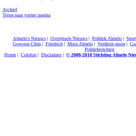
Archief
Terug naar vorige pagina
Almelo's Nieuws
|
Overijssels Nieuws
|
Politiek Almelo
|
Spor
Gewoon Chris
|
Friedrich
|
Mooi Almelo
|
Verdiept spoor
|
Ga
Politieberichten
Home
|
Colofon
|
Disclaimer
|
© 2008-2018 Stichting Almelo Ni