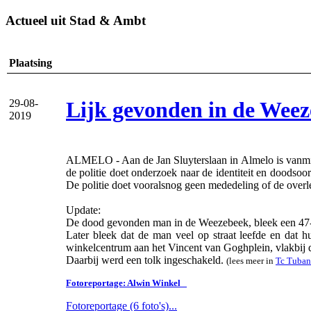
Actueel uit Stad & Ambt
Plaatsing
Lijk gevonden in de Weez
29-08-
2019
ALMELO - Aan de Jan Sluyterslaan in Almelo is vanmid
de politie doet onderzoek naar de identiteit en doods
De politie doet vooralsnog geen mededeling of de over
Update:
De dood gevonden man in de Weezebeek, bleek een 47-jar
Later bleek dat de man veel op straat leefde en dat
winkelcentrum aan het Vincent van Goghplein, vlakbij 
Daarbij werd een tolk ingeschakeld.
(lees meer in
Tc Tuban
Fotoreportage: Alwin Winkel
Fotoreportage (6 foto's)...