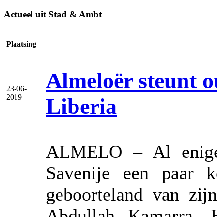
Actueel uit Stad & Ambt
Plaatsing
Almeloër steunt o
23-06-
2019
Liberia
ALMELO – Al enige 
Savenije een paar k
geboorteland van zij
Abdullah Kamarra. H