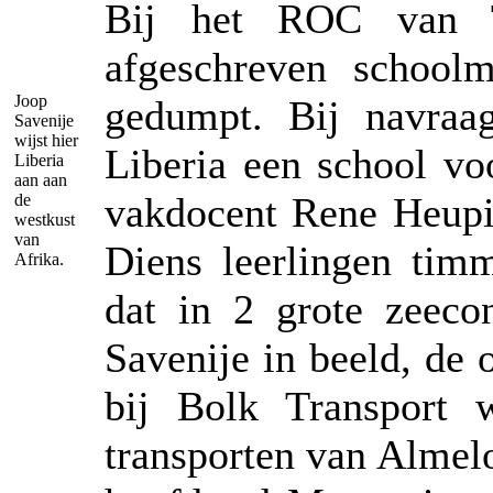
Bij het ROC van T
afgeschreven schoolm
Joop
gedumpt. Bij navraa
Savenije
wijst hier
Liberia een school vo
Liberia
aan aan
vakdocent Rene Heupin
de
westkust
van
Diens leerlingen tim
Afrika.
dat in 2 grote zeeco
Savenije in beeld, de
bij Bolk Transport 
transporten van Almel