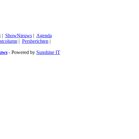
t
|
ShowNieuws
|
Agenda
stcolumn
|
Persberichten
|
euws
- Powered by
Sunshine IT