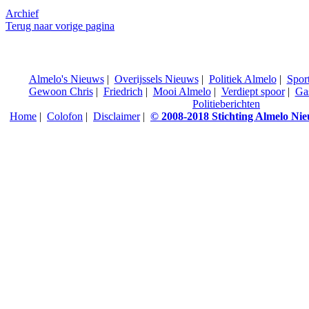
Archief
Terug naar vorige pagina
Almelo's Nieuws
|
Overijssels Nieuws
|
Politiek Almelo
|
Spor
Gewoon Chris
|
Friedrich
|
Mooi Almelo
|
Verdiept spoor
|
Ga
Politieberichten
Home
|
Colofon
|
Disclaimer
|
© 2008-2018 Stichting Almelo Ni