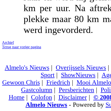
km per uur. Na aftrek
plekke maar 80 km ma
werd ingevorderd.
Archief
Terug naar vorige pagina
Almelo's Nieuws
|
Overijssels Nieuws
Sport
|
ShowNieuws
|
Ag
Gewoon Chris
|
Friedrich
|
Mooi Almel
Gastcolumn
|
Persberichten
|
Poli
Home
|
Colofon
|
Disclaimer
|
© 2008
Almelo Nieuws
- Powered by
S