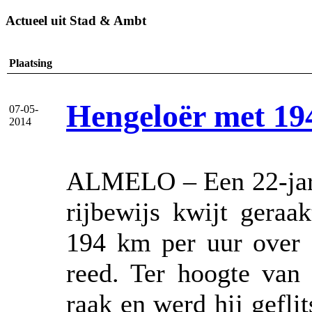
Actueel uit Stad & Ambt
Plaatsing
Hengeloër met 194
07-05-
2014
ALMELO – Een 22-jarig
rijbewijs kwijt geraa
194 km per uur over 
reed. Ter hoogte van 
raak en werd hij gefli