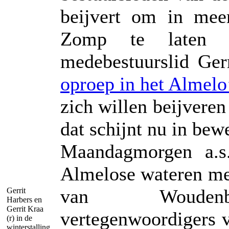
beijvert om in meer
Zomp te laten t
medebestuurslid Gerr
oproep in het Almel
zich willen beijveren
dat schijnt nu in be
Maandagmorgen a.s
Almelose wateren met
van Woudenber
Gerrit
Harbers en
Gerrit Kraa
vertegenwoordigers 
(r) in de
winterstalling