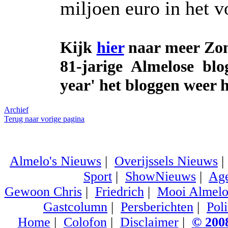
miljoen euro in het v
Kijk
hier
naar meer Zom
81-jarige Almelose blo
year' het bloggen weer 
Archief
Terug naar vorige pagina
Almelo's Nieuws
|
Overijssels Nieuws
Sport
|
ShowNieuws
|
Ag
Gewoon Chris
|
Friedrich
|
Mooi Almel
Gastcolumn
|
Persberichten
|
Poli
Home
|
Colofon
|
Disclaimer
|
© 2008