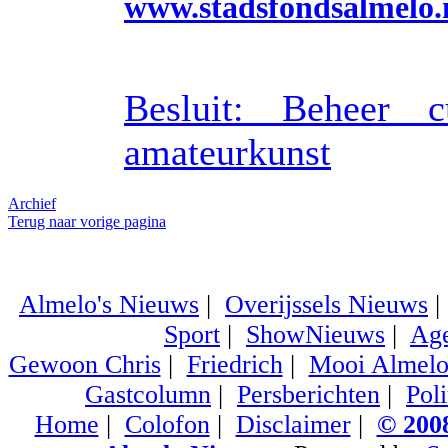
www.stadsfondsalmelo.
Besluit: Beheer cu
amateurkunst
Archief
Terug naar vorige pagina
Almelo's Nieuws
|
Overijssels Nieuws
Sport
|
ShowNieuws
|
Ag
Gewoon Chris
|
Friedrich
|
Mooi Almel
Gastcolumn
|
Persberichten
|
Poli
Home
|
Colofon
|
Disclaimer
|
© 2008