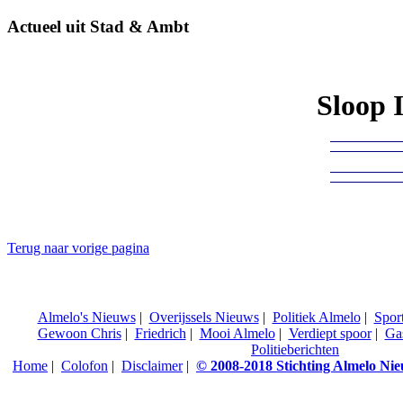
Actueel uit Stad & Ambt
Sloop 
Terug naar vorige pagina
Almelo's Nieuws
|
Overijssels Nieuws
|
Politiek Almelo
|
Spor
Gewoon Chris
|
Friedrich
|
Mooi Almelo
|
Verdiept spoor
|
Ga
Politieberichten
Home
|
Colofon
|
Disclaimer
|
© 2008-2018 Stichting Almelo Ni