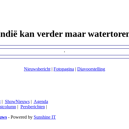
Indië kan verder maar watertoren
Nieuwsbericht
|
Fotopagina
|
Diavoorstelling
t
|
ShowNieuws
|
Agenda
stcolumn
|
Persberichten
|
euws
- Powered by
Sunshine IT