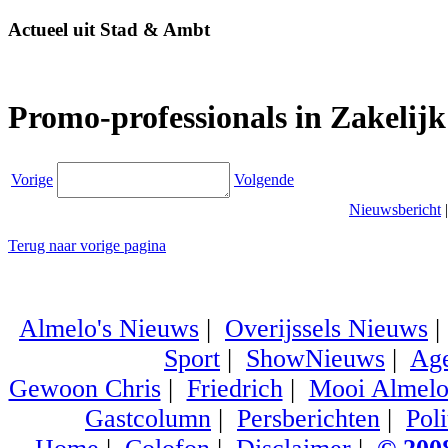
Actueel uit Stad & Ambt
Promo-professionals in Zakelij
Vorige
Volgende
Nieuwsbericht
Terug naar vorige pagina
Almelo's Nieuws
|
Overijssels Nieuws
Sport
|
ShowNieuws
|
Ag
Gewoon Chris
|
Friedrich
|
Mooi Almel
Gastcolumn
|
Persberichten
|
Poli