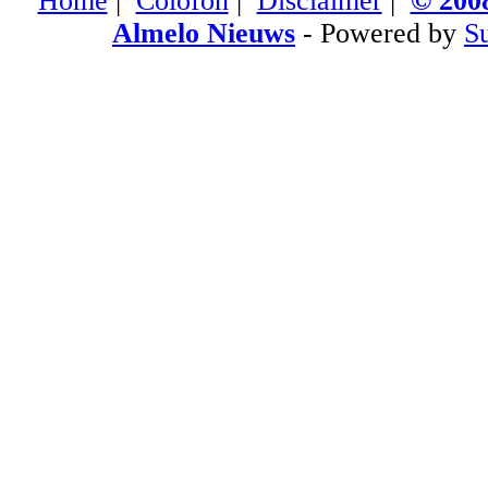
Home
|
Colofon
|
Disclaimer
|
© 2008
Almelo Nieuws
- Powered by
S