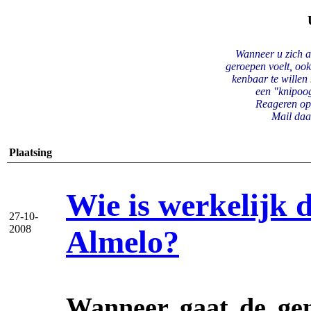
Wanneer u zich a
geroepen voelt, oo
kenbaar te willen 
een "knipoo
Reageren op
Mail daa
Plaatsing
Wie is werkelijk 
27-10-
2008
Almelo?
Wanneer gaat de gem