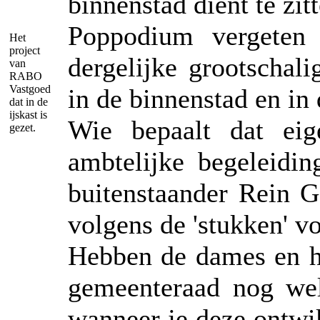
binnenstad dient te zit
Poppodium vergeten 
Het
project
dergelijke grootschali
van
RABO
Vastgoed
in de binnenstad en in
dat in de
ijskast is
Wie bepaalt dat eig
gezet.
ambtelijke begeleidi
buitenstaander Rein G
volgens de 'stukken' v
Hebben de dames en h
gemeenteraad nog wel 
wanneer je deze ontwi