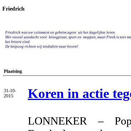
Friedrich
Friedrich was uw columnist en geheim agent uit het dagelijkse leven.
Met vooral aandacht voor kroegpraat, sport en
moppen, maar Freek is niet mee
het bittere eind.
De knipoog richten wij sindsdien naar boven!
Plaatsing
Koren in actie te
31-10-
2015
LONNEKER – Popkoo