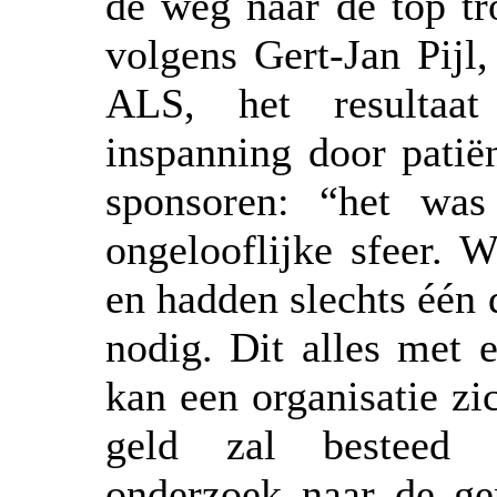
de weg naar de top tr
volgens Gert-Jan Pijl,
ALS, het resultaa
inspanning door patiën
sponsoren: “het was
ongelooflijke sfeer.
en hadden slechts één 
nodig. Dit alles met 
kan een organisatie z
geld zal besteed 
onderzoek naar de ge