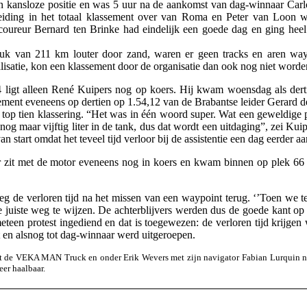
en kansloze positie en was 5 uur na de aankomst van dag-winnaar Carl
leiding in het totaal klassement over van Roma en Peter van Loon 
oureur Bernard ten Brinke had eindelijk een goede dag en ging heel 
uk van 211 km louter door zand, waren er geen tracks en aren wayp
alisatie, kon een klassement door de organisatie dan ook nog niet word
 ligt alleen René Kuipers nog op koers. Hij kwam woensdag als dertie
sement eveneens op dertien op 1.54,12 van de Brabantse leider Gerard
 top tien klassering. “Het was in één woord super. Wat een geweldige 
nog maar vijftig liter in de tank, dus dat wordt een uitdaging”, zei K
van start omdat het teveel tijd verloor bij de assistentie een dag eerder
 zit met de motor eveneens nog in koers en kwam binnen op plek 66
eg de verloren tijd na het missen van een waypoint terug. ‘’Toen we 
 juiste weg te wijzen. De achterblijvers werden dus de goede kant op g
meteen protest ingediend en dat is toegewezen: de verloren tijd krijge
t en alsnog tot dag-winnaar werd uitgeroepen.
t de VEKA MAN Truck en onder Erik Wevers met zijn navigator Fabian Lurquin nog
eer haalbaar.