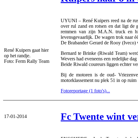
UYUNI – René Kuipers reed na de rustda
over rul zand en rotsen en dat ligt d
remmen van zijn M.A.N. truck en hij
levensgevaarlijk. De wagen trok naar één
De Brabander Gerard de Rooy (Iveco) wi
René Kuipers gaat hier
Bernard te Brinke (Riwald Team) werd
op het randje.
Wevers had eveneens een redelijke dag
Foto: Ferm Rally Team
Beide Riwald coureurs liggen echter ver 
Bij de motoren is de oud- Vriezenve
motorklassement nu plek 51 in op ruim 
Fotoreportage (1 foto's)...
Fc Twente wint ve
17-01-2014