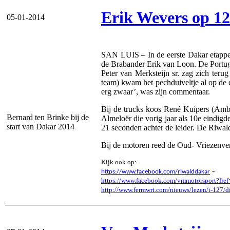
Erik Wevers op 12
05-01-2014
SAN LUIS – In de eerste Dakar etappe 
de Brabander Erik van Loon. De Portug
Peter van Merksteijn sr. zag zich ter
team) kwam het pechduiveltje al op de 
erg zwaar’, was zijn commentaar.
Bij de trucks koos René Kuipers (Ambt
Bernard ten Brinke bij de
Almeloër die vorig jaar als 10e eindig
start van Dakar 2014
21 seconden achter de leider. De Riwal
Bij de motoren reed de Oud- Vriezenvene
Kijk ook op:
-
https://www.facebook.com/riwalddakar
https://www.facebook.com/vmmotorsport?fref
http://www.fermwrt.com/nieuws/lezen/i-127/d