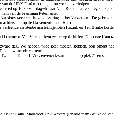
ing van de HRX Ford niet op tijd kon worden verholpen.
n en reed op 10.39 van dagwinnaar Nani Roma naar een negende plek
ver nam van de Fransman Peterhansel.
e kansloos voor een hoge klassering in het klassement. De gebroken
ur achterstand op de klassementsleider Roma.
De verleende assistentie aan teamgenoten Huzink en Ten Brinke kostte
et klassement. Van Vliet zit hem echter op de hielen. De eerste Kamaz
n zware dag. We hebben twee keer moeten stoppen, ook omdat het
t Delden wonende coureur.
 Twilhaar. De oud- Vriezenvener kwam binnen op plek 71 en staat in
e Dakar Rally. Markeloër Erik Wevers (Riwald team) duikelde van