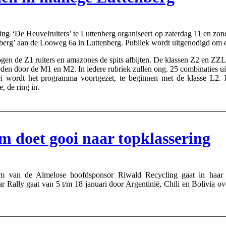
De Heuvelruiters’ te Luttenberg organiseert op zaterdag 11 en zonda
berg’ aan de Looweg 6a in Luttenberg. Publiek wordt uitgenodigd om d
n de Z1 ruiters en amazones de spits afbijten. De klassen Z2 en ZZL s
den door de M1 en M2. In iedere rubriek zullen ong. 25 combinaties u
i wordt het programma voortgezet, te beginnen met de klasse L2. 
, de ring in.
 doet gooi naar topklassering
n de Almelose hoofdsponsor Riwald Recycling gaat in haar der
r Rally gaat van 5 t/m 18 januari door Argentinië, Chili en Bolivia 