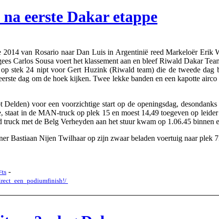
 na eerste Dakar etappe
2014 van Rosario naar Dan Luis in Argentinië reed Markeloër Erik We
ees Carlos Sousa voert het klassement aan en bleef Riwald Dakar Team
ug op stek 24 nipt voor Gert Huzink (Riwald team) die de tweede da
eerste dag om de hoek kijken. Twee lekke banden en een kapotte airco 
 Delden) voor een voorzichtige start op de openingsdag, desondanks r
de, staat in de MAN-truck op plek 15 en moest 14,49 toegeven op leid
d truck met de Belg Verheyden aan het stuur kwam op 1.06.45 binnen e
r Bastiaan Nijen Twilhaar op zijn zwaar beladen voertuig naar plek 73
-
=ts
irect_een_podiumfinish!/