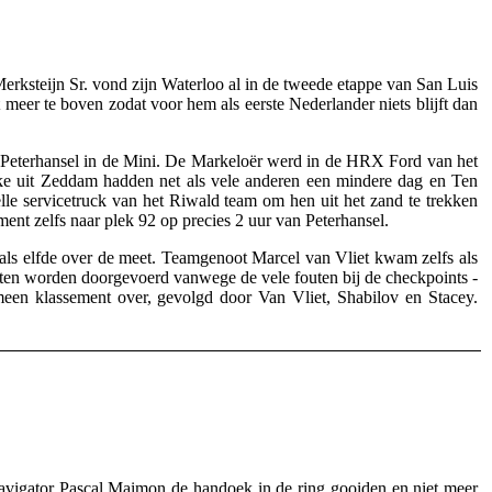
steijn Sr. vond zijn Waterloo al in de tweede etappe van San Luis
er te boven zodat voor hem als eerste Nederlander niets blijft dan
r Peterhansel in de Mini. De Markeloër werd in de HRX Ford van het
e uit Zeddam hadden net als vele anderen een mindere dag en Ten
elle servicetruck van het Riwald team om hen uit het zand te trekken
ent zelfs naar plek 92 op precies 2 uur van Peterhansel.
s elfde over de meet. Teamgenoot Marcel van Vliet kwam zelfs als
esten worden doorgevoerd vanwege de vele fouten bij de checkpoints -
een klassement over, gevolgd door Van Vliet, Shabilov en Stacey.
avigator Pascal Maimon de handoek in de ring gooiden en niet meer