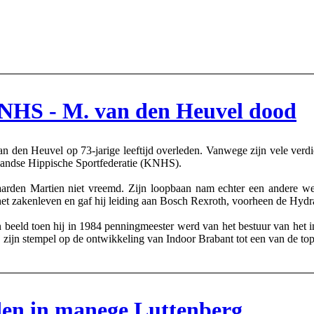
KNHS - M. van den Heuvel dood
an den Heuvel op 73-jarige leeftijd overleden. Vanwege zijn vele ver
rlandse Hippische Sportfederatie (KNHS).
arden Martien niet vreemd. Zijn loopbaan nam echter een andere we
n het zakenleven en gaf hij leiding aan Bosch Rexroth, voorheen de Hy
 beeld toen hij in 1984 penningmeester werd van het bestuur van het i
ij zijn stempel op de ontwikkeling van Indoor Brabant tot een van de t
den in manege Luttenberg