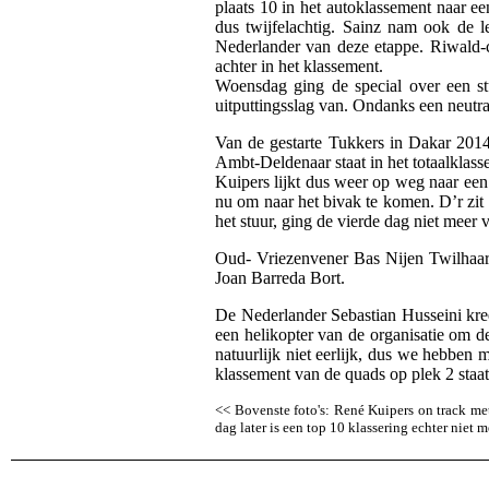
plaats 10 in het autoklassement naar e
dus twijfelachtig. Sainz nam ook de 
Nederlander van deze etappe. Riwald-c
achter in het klassement.
Woensdag ging de special over een st
uitputtingsslag van. Ondanks een neutr
Van de gestarte Tukkers in Dakar 2014
Ambt-Deldenaar staat in het totaalklas
Kuipers lijkt dus weer op weg naar een
nu om naar het bivak te komen. D’r zit 
het stuur, ging de vierde dag niet meer 
Oud- Vriezenvener Bas Nijen Twilhaar
Joan Barreda Bort.
De Nederlander Sebastian Husseini kre
een helikopter van de organisatie om de
natuurlijk niet eerlijk, dus we hebben 
klassement van de quads op plek 2 staa
<< Bovenste foto's: René Kuipers on track me
dag later is een top 10 klassering echter niet m