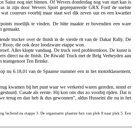
os Sainz nog niet binnen. Of Wevers donderdag nog van start kan is
was in zijn door Wevers Sport geprepareerde GRX Ford de snelste
wat coureurs voorbij maar staat wel dik zeven uur en een kwartier
oints moeilijk te vinden. De hitte maakte er bovendien een ware
en gemaakt.
nde trucker over de finish in de vierde rit van de Dakar Rally. De
 de Rooy, die ook deze loodzware etappe won.
proef. Alles klopte vandaag. De truck reed probleemloos. De kunst is
uipers direct na de finish. De Riwald Truck met de Belg Verheyden aan
 aan teamgenoot Ten Brinke.
 op nu 6.18,01 van de Spaanse nummer een in het motorklassement,
terug kwamen bij het punt waar we verkeerd waren gereden, stond er
estuurd. Casale als eerste. Hij kon ons dus zo voorbij rijden. Dat is
n we terug en dan heb ik dus gewonnen”, aldus Husseini die nu in het
 lachend na etappe 3. De organisatie plaatste hen van plek 8 naar plek 5. Een