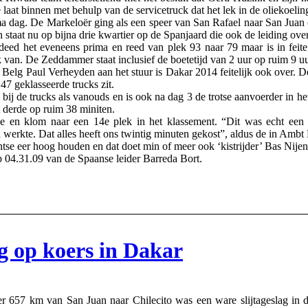
laat binnen met behulp van de servicetruck dat het lek in de oliekoel
a dag. De Markeloër ging als een speer van San Rafael naar San Jua
 staat nu op bijna drie kwartier op de Spanjaard die ook de leiding o
deed het eveneens prima en reed van plek 93 naar 79 maar is in feit
k van. De Zeddammer staat inclusief de boetetijd van 2 uur op ruim 9 u
 Belg Paul Verheyden aan het stuur is Dakar 2014 feitelijk ook over. 
 47 geklasseerde trucks zit.
bij de trucks als vanouds en is ook na dag 3 de trotse aanvoerder in h
 derde op ruim 38 miniten.
e en klom naar een 14e plek in het klassement. “Dit was echt ee
 werkte. Dat alles heeft ons twintig minuten gekost”, aldus de in Amb
e eer hoog houden en dat doet min of meer ook ‘kistrijder’ Bas Nijen
 04.31.09 van de Spaanse leider Barreda Bort.
g op koers in Dakar
57 km van San Juan naar Chilecito was een ware slijtageslag in d