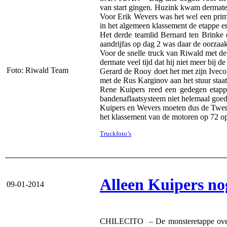
van start gingen. Huzink kwam dermate 
Voor Erik Wevers was het wel een prim
in het algemeen klassement de etappe en
Het derde teamlid Bernard ten Brinke 
aandrijfas op dag 2 was daar de oorzaa
Voor de snelle truck van Riwald met de
dermate veel tijd dat hij niet meer bij de
Foto: Riwald Team
Gerard de Rooy doet het met zijn Iveco 
met de Rus Karginov aan het stuur staat
Rene Kuipers reed een gedegen etapp
bandenaflaatsysteem niet helemaal goed
Kuipers en Wevers moeten dus de Twents
het klassement van de motoren op 72 op
Truckfoto’s
Alleen Kuipers no
09-01-2014
CHILECITO – De monsteretappe over 6