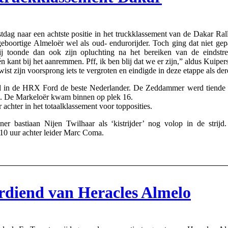
g naar een achtste positie in het truckklassement van de Dakar Rally
e geboortige Almeloër wel als oud- endurorijder. Toch ging dat niet
 toonde dan ook zijn opluchting na het bereiken van de eindstre
 kant bij het aanremmen. Pff, ik ben blij dat we er zijn,” aldus Kuiper
st zijn voorsprong iets te vergroten en eindigde in deze etappe als 
 in de HRX Ford de beste Nederlander. De Zeddammer werd tiende o
 . De Markeloër kwam binnen op plek 16.
achter in het totaalklassement voor topposities.
ner bastiaan Nijen Twilhaar als ‘kistrijder’ nog volop in de str
10 uur achter leider Marc Coma.
rdiend van Heracles Almelo