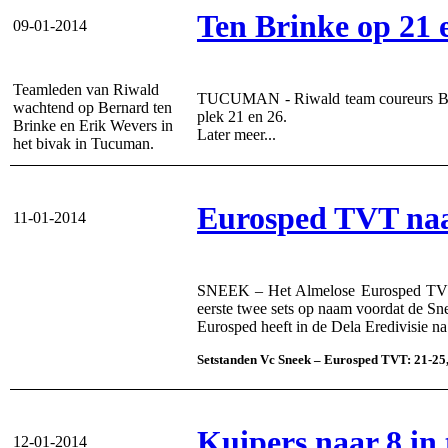
Ten Brinke op 21 
09-01-2014
Teamleden van Riwald
TUCUMAN - Riwald team coureurs Berna
wachtend op Bernard ten
plek 21 en 26.
Brinke en Erik Wevers in
Later meer...
het bivak in Tucuman.
Eurosped TVT naa
11-01-2014
SNEEK – Het Almelose Eurosped TVT wi
eerste twee sets op naam voordat de Sne
Eurosped heeft in de Dela Eredivisie na
Setstanden Vc Sneek – Eurosped TVT: 21-25,
Kuipers naar 8 in
12-01-2014