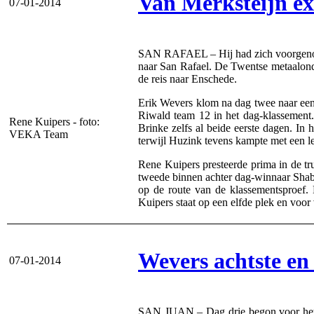
Van Merksteijn ex
07-01-2014
SAN RAFAEL – Hij had zich voorgenomen
naar San Rafael. De Twentse metaalonde
de reis naar Enschede.
Erik Wevers klom na dag twee naar een
Riwald team 12 in het dag-klassement
Rene Kuipers - foto:
Brinke zelfs al beide eerste dagen. In
VEKA Team
terwijl Huzink tevens kampte met een le
Rene Kuipers presteerde prima in de 
tweede binnen achter dag-winnaar Shabil
op de route van de klassementsproef.
Kuipers staat op een elfde plek en voor
Wevers achtste en 
07-01-2014
SAN JUAN – Dag drie begon voor het Ri