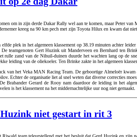
it op 2e dag Dakar
 om in zijn derde Dakar Rally wel aan te komen, maar Peter van Merk
rnemer kreeg na 90 km pech met zijn Toyota Hilux en kwam dat niet me
 elfde plek in het algemeen klassement op 38.19 minuten achter leide
. De teamgenoten Gert Huzink uit Manderveen en Bernhard ten Brink
 het rulle zand van de Nihuil-duinen duurde het wachten lang op de sn
kke leiding van de oliekoeler. Ten Brinke zakte in het algemeen klassem
truck van het Veka MAN Racing Team. De geboortige Almeloër kwam al
ov. Echter de organisatie liet al snel weten dat diverse correcties mo
 De Brabander Gerard de Rooy nam daardoor de leiding in het algem
 velen is het klassement na het middernachtelijke uur nog niet gemaakt.
Huzink niet gestart in rit 3
wald team teleurstellend met het besluit dat Gerd Huzink en zijn n