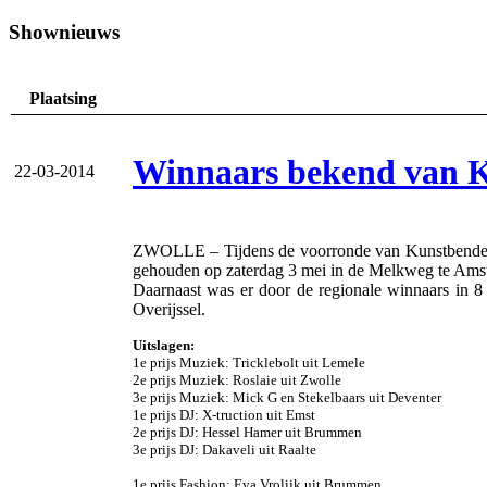
Shownieuws
Plaatsing
Winnaars bekend van K
22-03-2014
ZWOLLE – Tijdens de voorronde van Kunstbende Ov
gehouden op zaterdag 3 mei in de Melkweg te Ams
Daarnaast was er door de regionale winnaars in 8 c
Overijssel.
Uitslagen:
1e prijs Muziek: Tricklebolt uit Lemele
2e prijs Muziek: Roslaie uit Zwolle
3e prijs Muziek: Mick G en Stekelbaars uit Deventer
1e prijs DJ: X-truction uit Emst
2e prijs DJ: Hessel Hamer uit Brummen
3e prijs DJ: Dakaveli uit Raalte
1e prijs Fashion: Eva Vrolijk uit Brummen