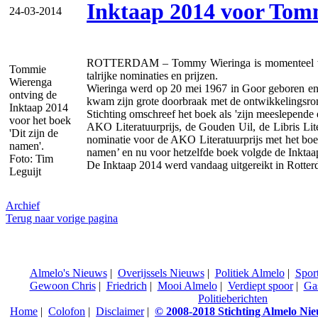
Inktaap 2014 voor Tom
24-03-2014
ROTTERDAM – Tommy Wieringa is momenteel wel de
Tommie
talrijke nominaties en prijzen.
Wierenga
Wieringa werd op 20 mei 1967 in Goor geboren en br
ontving de
kwam zijn grote doorbraak met de ontwikkelingsrom
Inktaap 2014
Stichting omschreef het boek als 'zijn meeslepend
voor het boek
AKO Literatuurprijs, de Gouden Uil, de Libris Lit
'Dit zijn de
nominatie voor de AKO Literatuurprijs met het boek
namen'.
namen’ en nu voor hetzelfde boek volgde de Inktaa
Foto: Tim
De Inktaap 2014 werd vandaag uitgereikt in Rotterd
Leguijt
Archief
Terug naar vorige pagina
Almelo's Nieuws
|
Overijssels Nieuws
|
Politiek Almelo
|
Spor
Gewoon Chris
|
Friedrich
|
Mooi Almelo
|
Verdiept spoor
|
Ga
Politieberichten
Home
|
Colofon
|
Disclaimer
|
© 2008-2018 Stichting Almelo Ni