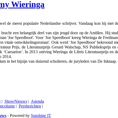
my Wieringa
 meest populaire Nederlandse schrijver. Vandaag kon hij met de t
acht een belangrijk deel van zijn jeugd door op de Antillen. Hij stud
an 'Joe Speedboot'. Voor 'Joe Speedboot' kreeg Wieringa de Ferdinan
e en vitale ontwikkelingsroman'. Ook werd ‘Joe Speedboot’ bekroond me
eratuur Prijs, de Literatuurprijs Gerard Walschap, NS Publieksprijs 
 ‘Caesarion’. In 2013 ontving Wieringa de Libris Literatuurprijs en d
p 2014.
am in het bijzijn van duizend scholieren, de juryleden van De Inktaap.
t
|
ShowNieuws
|
Agenda
stcolumn
|
Persberichten
|
euws
- Powered by
Sunshine IT