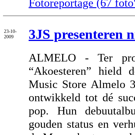
Fotoreportage (67 foto'
3JS presenteren 
23-10-
2009
ALMELO - Ter pro
“Akoesteren” hield d
Music Store Almelo 3J
ontwikkeld tot dé suc
pop. Hun debuutalb
gouden status en ver