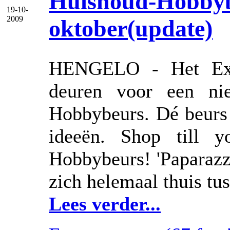
Huishoud-Hobbyb
19-10-
2009
oktober(update)
HENGELO - Het Exp
deuren voor een ni
Hobbybeurs. Dé beurs 
ideeën. Shop till y
Hobbybeurs! 'Paparazz
zich helemaal thuis tu
Lees verder...