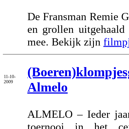
De Fransman Remie Gai
en grollen uitgehaald
mee. Bekijk zijn
filmp
(Boeren)klompjes
11-10-
2009
Almelo
ALMELO – Ieder jaar 
toernooi in het ce