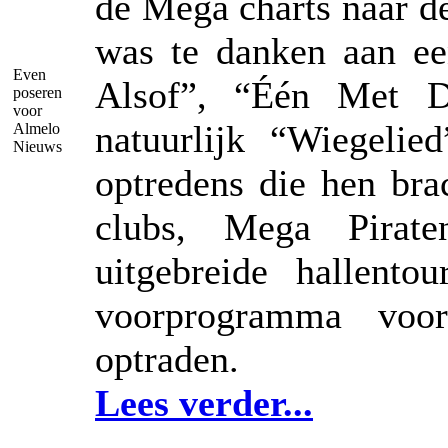
de Mega charts naar de
was te danken aan ee
Even
Alsof”, “Één Met 
poseren
voor
natuurlijk “Wiegelie
Almelo
Nieuws
optredens die hen brac
clubs, Mega Pirate
uitgebreide hallent
voorprogramma voo
optraden.
Lees verder...