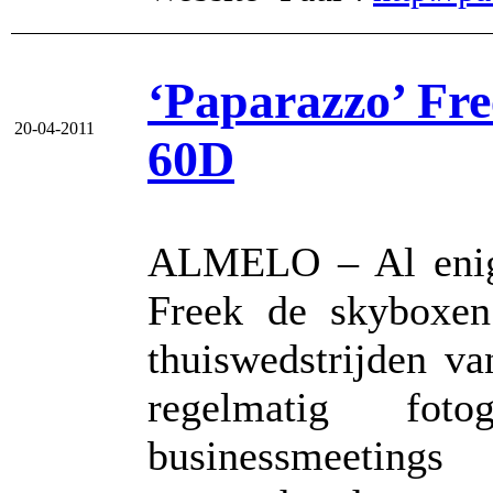
‘Paparazzo’ Fr
20-04-2011
60D
ALMELO – Al enige
Freek de skyboxen 
thuiswedstrijden v
regelmatig fot
businessmeetin