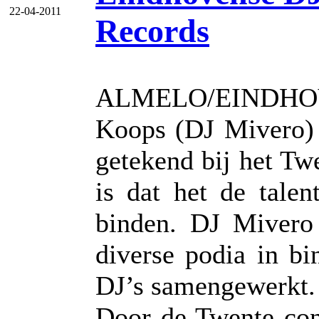
22-04-2011
Records
ALMELO/EINDHOV
Koops (DJ Mivero) 
getekend bij het Tw
is dat het de tale
binden. DJ Mivero 
diverse podia in b
DJ’s samengewerkt.
Door de Twente con