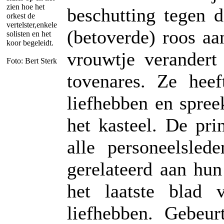
zien hoe het
beschutting tegen 
orkest de
vertelster,enkele
(betoverde) roos aa
solisten en het
koor begeleidt.
vrouwtje verandert
Foto: Bert Sterk
tovenares. Ze heef
liefhebben en spree
het kasteel. De pri
alle personeelsled
gerelateerd aan hun
het laatste blad 
liefhebben. Gebeur