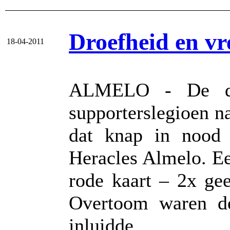
Droefheid en v
18-04-2011
ALMELO - De dro
supporterslegioen n
dat knap in nood
Heracles Almelo. Ee
rode kaart – 2x ge
Overtoom waren de
inluidde.