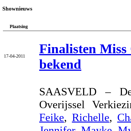
Shownieuws
Plaatsing
Finalisten Miss
17-04-2011
bekend
SAASVELD – De 1
Overijssel Verkie
Feike
,
Richelle
,
Ch
Jennifer
,
Mayke
,
My