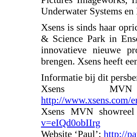
Underwater Systems en
Xsens is sinds haar opri
& Science Park in Ens
innovatieve nieuwe p
brengen. Xsens heeft ee
Informatie bij dit persbe
Xsens MVN 
http://www.xsens.com/e
Xsens MVN showreel
v=eIQd0obIIrg
Website ‘Paul’:
http://p