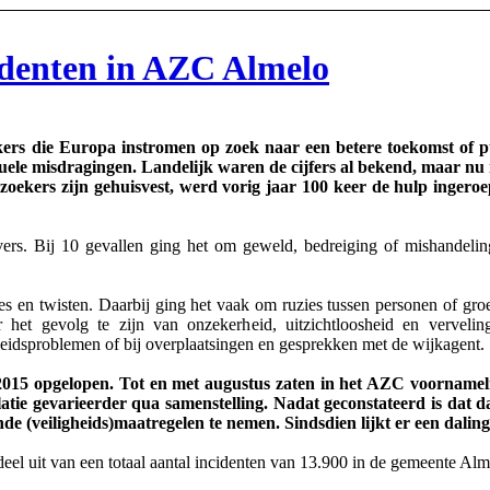
identen in AZC Almelo
ers die Europa instromen op zoek naar een betere toekomst of puu
uele misdragingen. Landelijk waren de cijfers al bekend, maar nu
oekers zijn gehuisvest, werd vorig jaar 100 keer de hulp ingeroep
. Bij 10 gevallen ging het om geweld, bedreiging of mishandeling, in
s en twisten. Daarbij ging het vaak om ruzies tussen personen of groe
 het gevolg te zijn van onzekerheid, uitzichtloosheid en vervelin
heidsproblemen of bij overplaatsingen en gesprekken met de wijkagent.
2015 opgelopen. Tot en met augustus zaten in het AZC voornameli
tie gevarieerder qua samenstelling. Nadat geconstateerd is dat 
 (veiligheids)maatregelen te nemen. Sindsdien lijkt er een daling 
 uit van een totaal aantal incidenten van 13.900 in de gemeente Alme