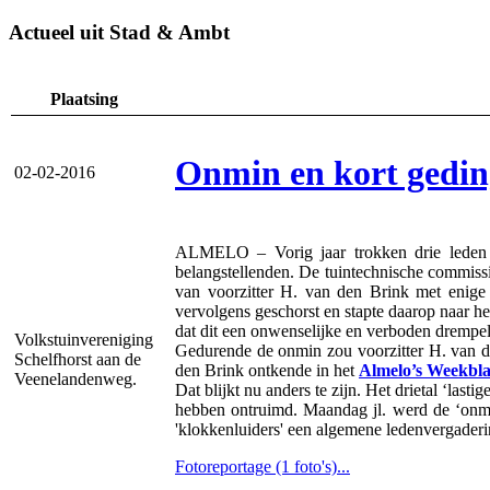
Actueel uit Stad & Ambt
Plaatsing
Onmin en kort geding
02-02-2016
ALMELO – Vorig jaar trokken drie leden va
belangstellenden. De tuintechnische commissie
van voorzitter H. van den Brink met enige 
vervolgens geschorst en stapte daarop naar h
dat dit een onwenselijke en verboden drempe
Volkstuinvereniging
Gedurende de onmin zou voorzitter H. van den
Schelfhorst aan de
den Brink ontkende in het
Almelo’s Weekbl
Veenelandenweg.
Dat blijkt nu anders te zijn. Het drietal ‘las
hebben ontruimd. Maandag jl. werd de ‘onmin
'klokkenluiders' een algemene ledenvergader
Fotoreportage (1 foto's)...