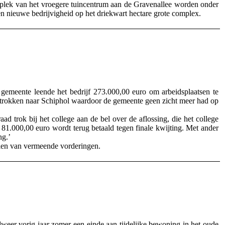
plek van het vroegere tuincentrum aan de Gravenallee worden onder
 nieuwe bedrijvigheid op het driekwart hectare grote complex.
gemeente leende het bedrijf 273.000,00 euro om arbeidsplaatsen te
ertrokken naar Schiphol waardoor de gemeente geen zicht meer had op
d trok bij het college aan de bel over de aflossing, die het college
g 81.000,00 euro wordt terug betaald tegen finale kwijting. Met ander
ng.’
zien van vermeende vorderingen.
eer vorig jaar zomer een einde aan tijdelijke bewoning in het oude