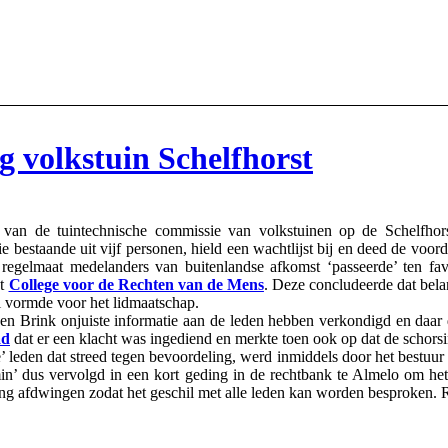
 volkstuin Schelfhorst
n de tuintechnische commissie van volkstuinen op de Schelfhorst
 bestaande uit vijf personen, hield een wachtlijst bij en deed de voor
regelmaat medelanders van buitenlandse afkomst ‘passeerde’ ten fave
et
College voor de Rechten van de Mens
. Deze concludeerde dat bela
l vormde voor het lidmaatschap.
 Brink onjuiste informatie aan de leden hebben verkondigd en daar die
ad
dat er een klacht was ingediend en merkte toen ook op dat de schorsi
tige’ leden dat streed tegen bevoordeling, werd inmiddels door het bestuu
’ dus vervolgd in een kort geding in de rechtbank te Almelo om het r
ing afdwingen zodat het geschil met alle leden kan worden besproken.