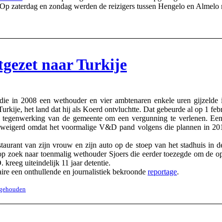
. Op zaterdag en zondag werden de reizigers tussen Hengelo en Almelo
tgezet naar Turkije
in 2008 een wethouder en vier ambtenaren enkele uren gijzelde in 
Turkije, het land dat hij als Koerd ontvluchtte. Dat gebeurde al op 1 febr
 tegenwerking van de gemeente om een vergunning te verlenen. Ee
weigerd omdat het voormalige V&D pand volgens die plannen in 2017 
taurant van zijn vrouw en zijn auto op de stoep van het stadhuis in 
op zoek naar toenmalig wethouder Sjoers die eerder toezegde om de ope
reeg uiteindelijk 11 jaar detentie.
re een onthullende en journalistiek bekroonde
reportage
.
angehouden