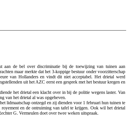
 aan de bel over discriminatie bij de toewijzing van tuinen aan
drachten maar merkte dat het 3-koppige bestuur onder voorzitterschap
ure van Hollanders en vindt dit niet acceptabel. Het drietal werd
ngstellenden uit het AZC eerst een gesprek met het bestuur kregen en
nde het drietal een klacht over in bij de politie wegens laster. Van
ng van het drietal al was opgeheven.
r het lidmaatschap ontzegd en zij dienden voor 1 februari hun tuinen te
oyement en de ontruiming van tafel te krijgen. Ook wil het drietal
 Rechter G. Vermeulen doet over twee weken uitspraak.