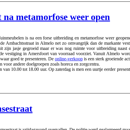
 na metamorfose weer open
eubelen is na een forse uitbreiding en metamorfose weer geopend
n de Ambachtsstraat in Almelo net zo omvangrijk dan de markante vest
 zijn jasje gegroeid maar er was nog ruimte voor uitbreiding naast d
de vestiging in Amersfoort van voorraad voorziet. Vanuit Almelo wo
lswaar goed te presenteren. De
online-verkoop
is een sterk groeiende ac
en voor andere doelgroepen zoals horeca en zorgcentra.
an 10.00 tot 18.00 uur. Op zaterdag is men een uurtje eerder present
sestraat
estraat is vrijdagavond overvallen. De politie werd gealarmeerd maar