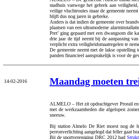
stadhuis vanwege het gebrek aan veiligheid
veilige vluchtroutes maar de gemeente neemt 
blijft dus nog jaren in gebreke.
Anders is dat indien de gemeente over brandv
plaatsen van een ultramoderne alarminstallat
Pret’ ging gepaard met een dwangsom die kan
drie jaar de tijd neemt bij de aanpassing 
verplicht extra veiligheidsmaatregelen te nem
De gemeente neemt met de lakse opstelling te
panden financieel aansprakelijk is voor de ge
Maandag moeten trei
14-02-2016
ALMELO – Het zit opdrachtgever Prorail en 
met de werkzaamheden die afgelopen zomer 
sneeuw.
Bij station Almelo De Riet moest nog de 
perronverlichting aangelegd dat feller gaat br
Bij de sportvereniging DRC 2012 had
Strukt