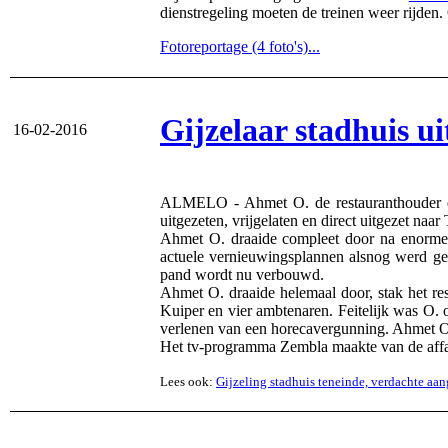
dienstregeling moeten de treinen weer rijden
Fotoreportage (4 foto's)...
Gijzelaar stadhuis ui
16-02-2016
ALMELO - Ahmet O. de restauranthouder die 
uitgezeten, vrijgelaten en direct uitgezet naar 
Ahmet O. draaide compleet door na enorme
actuele vernieuwingsplannen alsnog werd ge
pand wordt nu verbouwd.
Ahmet O. draaide helemaal door, stak het res
Kuiper en vier ambtenaren. Feitelijk was O. 
verlenen van een horecavergunning. Ahmet O. k
Het tv-programma Zembla maakte van de affai
Lees ook:
Gijzeling stadhuis teneinde, verdachte a