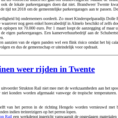
, ook de lokale parkeergarages doen dat niet. Brandweer Twente kwa
de tijd tot 2018 om de gemeentelijke parkeergarages aan te passen. De
eiligheid bij ondernemers oordeelt. Zo moet Kinderspelparadijs Dolle 
ie waarover nog geen enkel horecabedrijf in Almelo beschikt of zelfs 
 oplopen tot 70.000 euro. Per 1 maart loopt de aanzegging af maar ui
van de eigen parkeergarages. Een kamerverhuurbedrijf aan de Schube
en.
n aanzien van de eigen panden wel een flink risico omdat het bij calam
volgen en dus de gemeenschap er uiteindelijk voor opdraait.
nen weer rijden in Twente
uitvoerder Strukton Rail niet mee met de werkzaamheden aan het spo
niet konden worden afgemaakt vanwege de tropische temperaturen.
helft van het perron in de richting Hengelo worden vernieuwd me
anden indien treinreizigers op het perron lopen.
on Rail
een werkdepot ingericht vanwaaruit de opgeslagen materialen