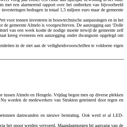
m met een alarmerend rapport over het ontbreken van bijvoorbeeld
 investeringen bedragen in totaal 1,5 miljoen euro maar de gemeente
Pret voor tonnen investeren in bouwtechnische aanpassingen en in het
door de gemeente Almelo is voorgeschreven. De aanzegging aan ‘Dolle
tstel van een week kostte de nodige moeite terwijl de gemeente zelf
rtstraat kreeg eveneens een aanzegging onder dwangsom opgelegd om
iteiten in de niet aan de veiligheidsvoorschriften te voldoene eigen
or tussen Almelo en Hengelo. Vrijdag begon men op diverse plekken
 Nu worden de medewerkers van Strukton geteisterd door regen en
t betonnen damwanden en nieuwe bestrating. Ook werd er al LED-
 via het spoor werden vervoerd. Maandagmorgen bij aanvang van de